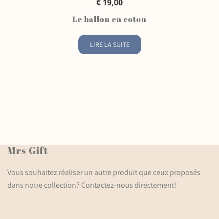
QUICK VIEW
€
19,00
Le ballon en coton
LIRE LA SUITE
Mrs Gift
Vous souhaitez réaliser un autre produit que ceux proposés
dans notre collection? Contactez-nous directement!