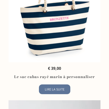
QUICK VIEW
€
39,00
Le sac cabas rayé marin à personnaliser
LIRE LA SUITE