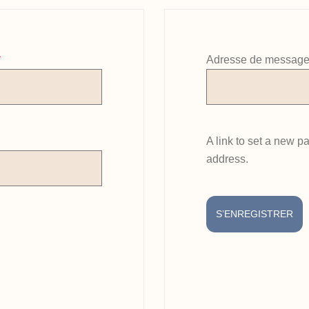
Obligatoire
*
Adresse de message
A link to set a new p
address.
S’ENREGISTRER