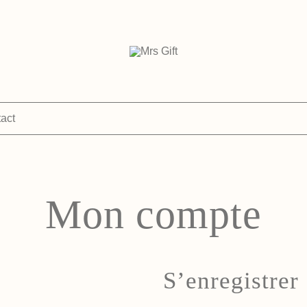
personalised & sustainable gifts
Mrs Gift
act
Mon compte
S’enregistrer