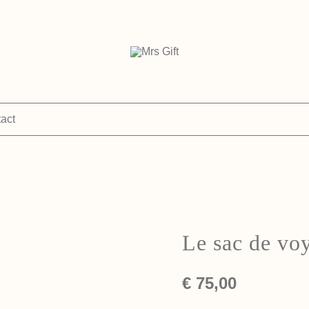
personalised & sustainable gifts
Mrs Gift
act
Le sac de vo
€
75,00