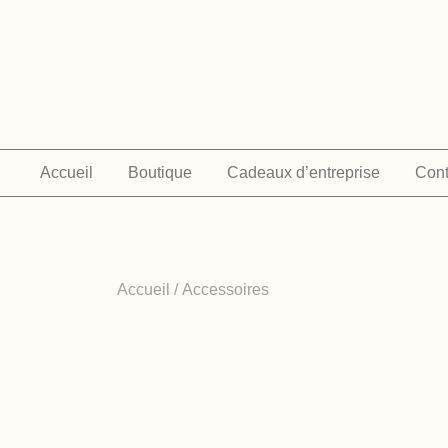
Skip
to
content
Accueil
Boutique
Cadeaux d’entreprise
Cont
Accueil
/
Accessoires