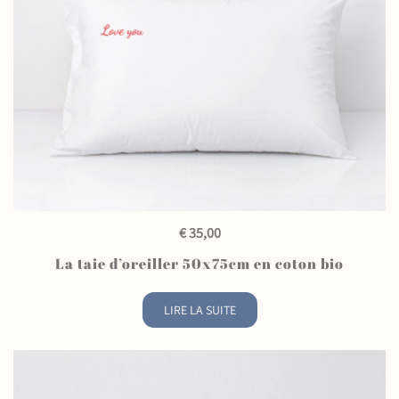
QUICK VIEW
€
35,00
La taie d’oreiller 50x75cm en coton bio
LIRE LA SUITE