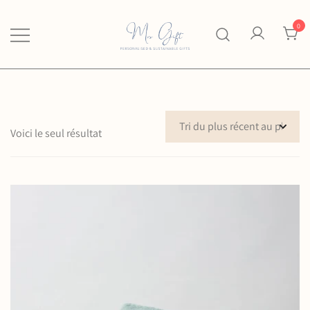
Skip
to
0
content
personalised & sustainable gifts
Mrs Gift
Voici le seul résultat