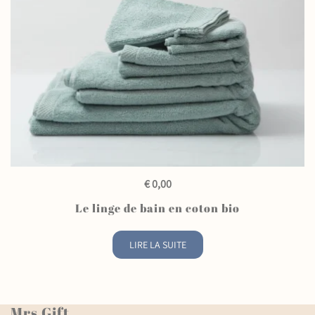
QUICK VIEW
€
0,00
Le linge de bain en coton bio
LIRE LA SUITE
Mrs Gift