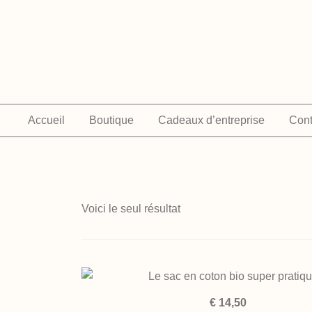
Skip
to
content
Accueil
Boutique
Cadeaux d’entreprise
Cont
Voici le seul résultat
QUICK VIEW
€
14,50