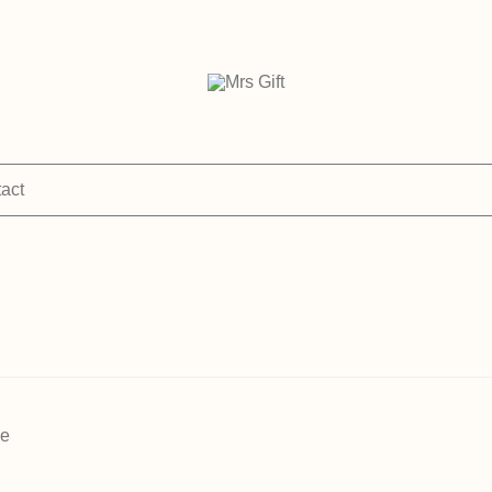
personalised & sustainable gifts
Mrs Gift
act